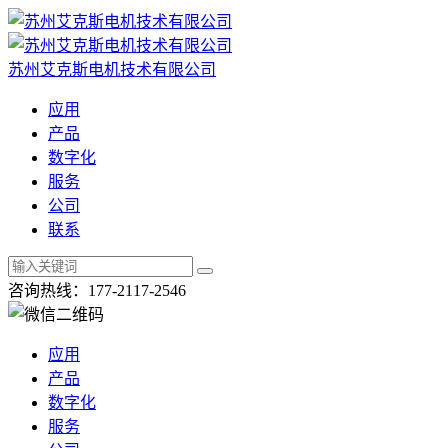
苏州艾克斯电机技术有限公司
应用
产品
数字化
服务
公司
联系
咨询热线：177-2117-2546
应用
产品
数字化
服务